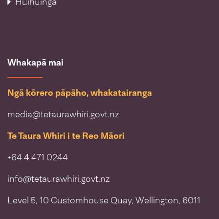
Huihuinga
Whakapā mai
Ngā kōrero pāpāho, whakatairanga
media@tetaurawhiri.govt.nz
Te Taura Whiri i te Reo Māori
+64 4 471 0244
info@tetaurawhiri.govt.nz
Level 5, 10 Customhouse Quay, Wellington, 6011