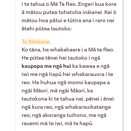
i te tahua o Mā Te Reo. Engari kua kore
ā mātou putea tohatoha ināianei. Kei ō
mātou hoa pātui e tūtira ana i raro nei
ētahi pūtea tautoko:
Te Mātāwai
Ko tāna, he whakahaere i a Mā te Reo.
He pūtea tēnei hei tautoko i ngā
kaupapa me ngā hui
ka kawea e ngā
iwi me ngā hapū hei whakarauora i te
reo. He huhua ngā momo kaupapa a
ngāi Māori, mā ngāi Māori, ka
tautokona ki te tahua nei, pēnei i ēnei:
ngā kura reo, ngā whakarauikatanga
reo, ngā akoranga tuihono, me ngā
rauemi mā te iwi, mā te hapū.