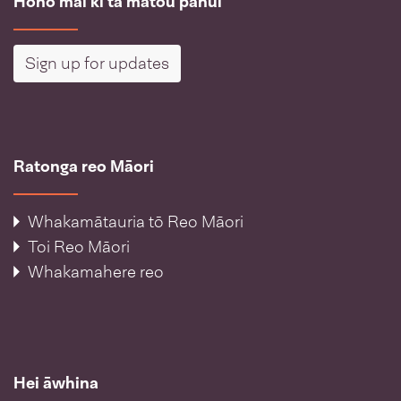
Hono mai ki tā mātou pānui
Sign up for updates
Ratonga reo Māori
Whakamātauria tō Reo Māori
Toi Reo Māori
Whakamahere reo
Hei āwhina