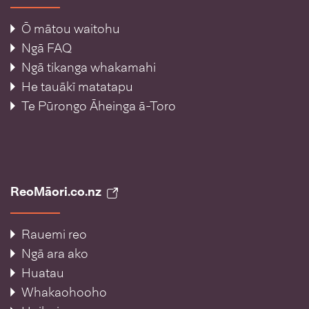
Ō mātou waitohu
Ngā FAQ
Ngā tikanga whakamahi
He tauākī matatapu
Te Pūrongo Āheinga ā-Toro
ReoMāori.co.nz
Rauemi reo
Ngā ara ako
Huatau
Whakaohooho