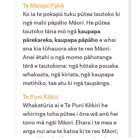
Te Māngai Pāhō
Ko ia te pokapū tuku pūtea tautoko ki
ngā mahi pāpāho Māori. He pūtea
tautoko tāna mō ngā
kaupapa
pārekareka, kaupapa pāpāho
e whai
ana kia tūhauora ake te reo Māori.
Anei ētahi o ngā momo pāhotanga
tērā e tautokona: ngā hōtaka pouaka
whakaata, ngā kiriata, ngā kaupapa
matihiko, tae atu ki ngā taupānga.
Te Puni Kōkiri
Whakatūria ai e Te Puni Kōkiri he
whiringa toha pūtea i ōna wā anō hei
tono mā ngāi Māori. Ehara i te mea e
anga nui ana te katoa ki te reo Māori,