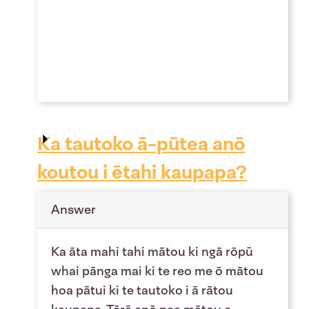
Ka tautoko ā-pūtea anō
koutou i ētahi kaupapa?
Answer
Ka āta mahi tahi mātou ki ngā rōpū
whai pānga mai ki te reo me ō mātou
hoa pātui ki te tautoko i ā rātou