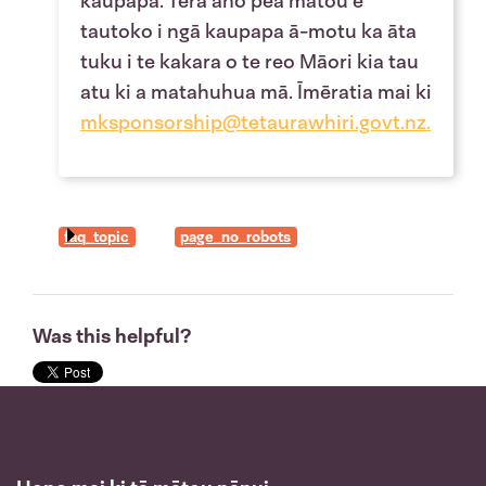
kaupapa. Tērā anō pea mātou e
tautoko i ngā kaupapa ā-motu ka āta
tuku i te kakara o te reo Māori kia tau
atu ki a matahuhua mā. Īmēratia mai ki
mksponsorship@tetaurawhiri.govt.nz
.
faq_topic
page_no_robots
Was this helpful?