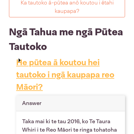
Ka tautoko ā-pūtea anō koutou i ētahi
kaupapa?
Ngā Tahua me ngā Pūtea
Tautoko
He pūtea ā koutou hei
tautoko i ngā kaupapa reo
Māori?
Answer
Taka mai ki te tau 2016, ko Te Taura
Whiri i te Reo Māori te ringa tohatoha