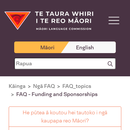
Māori
English
Kāinga
Ngā FAQ
FAQ_topics
FAQ - Funding and Sponsorships
He pūtea ā koutou hei tautoko i ngā
kaupapa reo Māori?