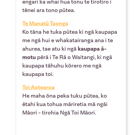
engari ka whai hua tonu te tirotiro i
tēnei ara tono pūtea.
Te Manatū Taonga
Ko tāna he tuka pūtea ki ngā kaupapa
me ngā hui e whakatairanga ana i te
ahurea, tae atu ki ngā
kaupapa ā-
motu
pērā i Te Rā o Waitangi, ki ngā
kaupapa tāhuhu kōrero me ngā
kaupapa toi.
Toi Aotearoa
He maha ōna peka tuku pūtea, ko
ētahi kua tohua māriretia mā ngāi
Māori - tirohia Ngā Toi Māori.